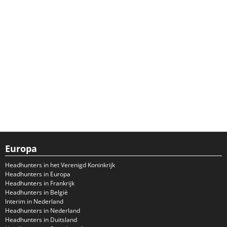
Europa
Headhunters in het Verenigd Koninkrijk
Headhunters in Europa
Headhunters in Frankrijk
Headhunters in België
Interim in Nederland
Headhunters in Nederland
Headhunters in Duitsland