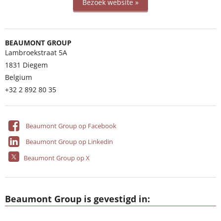
Bezoek website »
BEAUMONT GROUP
Lambroekstraat 5A
1831
Diegem
Belgium
+32 2 892 80 35
Beaumont Group op Facebook
Beaumont Group op Linkedin
Beaumont Group op X
Beaumont Group is gevestigd in: